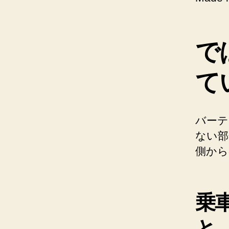
で
て
バーテ
ない部
側から
乗
と