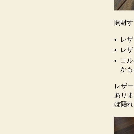
開封す
レザ
レザ
コル
かも
レザー
ありま
ぼ隠れ