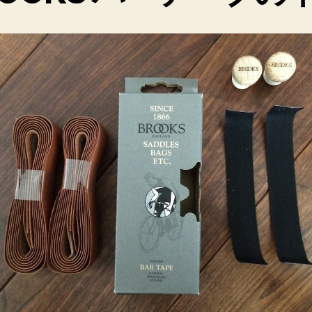
BROOKS
の
バ
ー
テ
ー
プ
を
巻
い
た！
へ
の