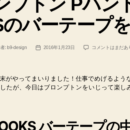
ンプトン Pハン
ー
KSのバーテープ
ブ
者:
b9-design
2016年1月23日
コメントはまだあ
投
ロ
稿
ン
日
プ
ト
末がやってまいりました！仕事でめげるよう
ン
したが、今日はブロンプトンをいじって楽し
P
ハ
ン
ド
ル
ROOKS バーテープの
に