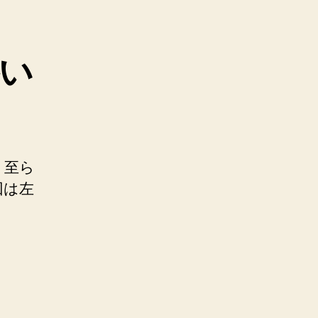
い
、至ら
回は左