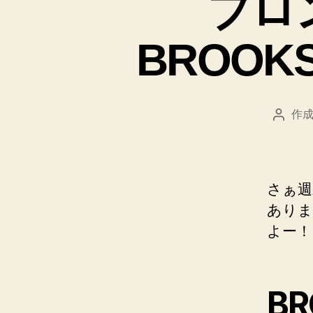
ブロ
BROO
作成
投
稿
者
さぁ週
ありま
よー！
B