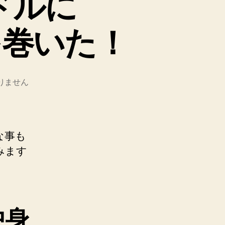
ドルに
を巻いた！
りません
な事も
みます
中身