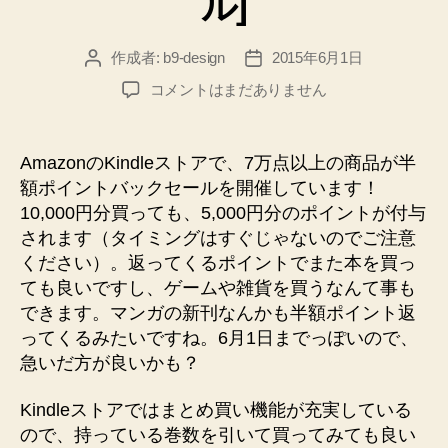
ル]
作成者:
b9-design
2015年6月1日
投
投
稿
稿
Kindle
コメントはまだありません
者
日
半
額
ポ
AmazonのKindleストアで、7万点以上の商品が半
イ
額ポイントバックセールを開催しています！
ン
10,000円分買っても、5,000円分のポイントが付与
ト
されます（タイミングはすぐじゃないのでご注意
バ
ください）。返ってくるポイントでまた本を買っ
ッ
ても良いですし、ゲームや雑貨を買うなんて事も
ク
セ
できます。マンガの新刊なんかも半額ポイント返
ー
ってくるみたいですね。6月1日までっぽいので、
ル！
急いだ方が良いかも？
話
題
Kindleストアではまとめ買い機能が充実している
の
ので、持っている巻数を引いて買ってみても良い
コ