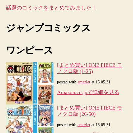
を
話題のコミックをまとめてみました！
ま
と
め
ジャンプコミックス
て
み
た！
[Kindle]
ワンピース
[半
額
[まとめ買い] ONE PIECE モ
セ
ノクロ版 (1-25)
ー
ル]
posted with
amazlet
at 15.05.31
へ
Amazon.co.jpで詳細を見る
の
[まとめ買い] ONE PIECE モ
ノクロ版 (26-50)
posted with
amazlet
at 15.05.31