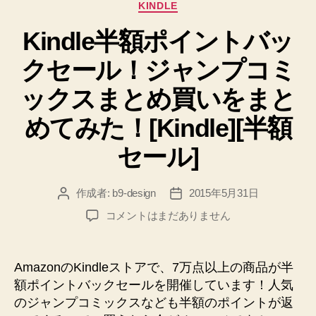
カ
KINDLE
テ
Kindle半額ポイントバッ
ゴ
リ
クセール！ジャンプコミ
ー
ックスまとめ買いをまと
めてみた！[Kindle][半額
セール]
作成者:
b9-design
2015年5月31日
投
投
稿
稿
Kindle
コメントはまだありません
者
日
半
額
ポ
AmazonのKindleストアで、7万点以上の商品が半
イ
額ポイントバックセールを開催しています！人気
ン
のジャンプコミックスなども半額のポイントが返
ト