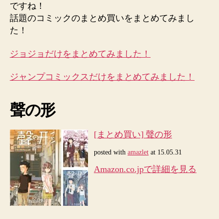
ですね！
ミ
話題のコミックのまとめ買いをまとめてみまし
ッ
ク
た！
ま
と
ジョジョだけをまとめてみました！
め
買
ジャンプコミックスだけをまとめてみました！
い
を
ま
聲の形
と
め
[まとめ買い] 聲の形
て
み
posted with
amazlet
at 15.05.31
た！
Amazon.co.jpで詳細を見る
[Kindle]
[半
額
セ
ー