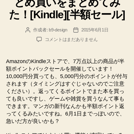
とめ買いをまとめてみ
た！[Kindle][半額セール]
作成者:
b9-design
2015年6月1日
投
投
稿
稿
Kindle
コメントはまだありません
者
日
半
額
ポ
AmazonのKindleストアで、7万点以上の商品が半
イ
額ポイントバックセールを開催しています！
ン
10,000円分買っても、5,000円分のポイントが付与
ト
されます（タイミングはすぐじゃないのでご注意
バ
ください）。返ってくるポイントでまた本を買っ
ッ
ても良いですし、ゲームや雑貨を買うなんて事も
ク
セ
できます。マンガの新刊なんかも半額ポイント返
ー
ってくるみたいですね。6月1日までっぽいので、
ル！
急いだ方が良いかも？
ジ
ョ