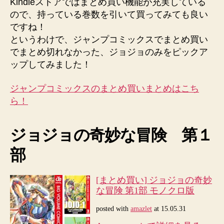
Kindleストアではまとめ買い機能が充実している
ジ
ので、持っている巻数を引いて買ってみても良い
ョ
ですね！
の
というわけで、ジャンプコミックスでまとめ買い
ま
と
でまとめ切れなかった、ジョジョのみをピックア
め
ップしてみました！
買
い
ジャンプコミックスのまとめ買いまとめはこち
を
ら！
ま
と
め
ジョジョの奇妙な冒険 第１
て
部
み
た！
[Kindle]
[まとめ買い] ジョジョの奇妙
[半
な冒険 第1部 モノクロ版
額
セ
posted with
amazlet
at 15.05.31
ー