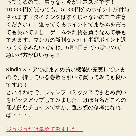
ってくるので、買うなら今がオススメです！
バ
10,000円分買っても、5,000円分のポイントが付与
ッ
されます（タイミングはすぐじゃないのでご注意
ク
セ
ください）。返ってくるポイントでまた本を買っ
ー
ても良いですし、ゲームや雑貨を買うなんて事も
ル！
できます。マンガの新刊なんかも半額ポイント返
ジ
ってくるみたいですね。6月1日までっぽいので、
ャ
急いだ方が良いかも？
ン
プ
Kindleストアではまとめ買い機能が充実している
コ
ので、持っている巻数を引いて買ってみても良い
ミ
ッ
ですね！
ク
というわけで、ジャンプコミックスでまとめ買い
ス
をピックアップしてみました。ほぼ有名どころの
ま
個人的なチョイスですが、選ぶ際の参考になれ
と
ば・・・。
め
買
ジョジョだけ集めてみました！
い