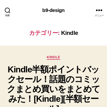
b9-design
検索
メニュー
カテゴリー:
Kindle
カ
KINDLE
テ
Kindle半額ポイントバッ
ゴ
リ
クセール！話題のコミッ
ー
クまとめ買いをまとめて
みた！[Kindle][半額セー