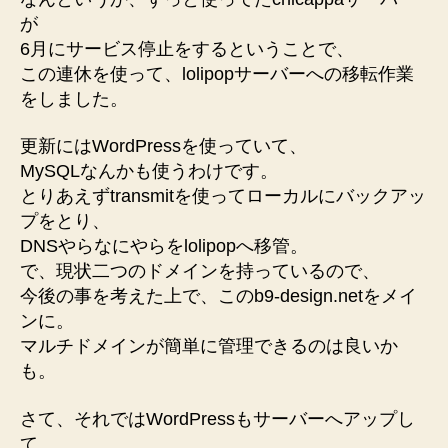
引
が
っ
6月にサービス停止をするということで、
越
この連休を使って、lolipopサーバーへの移転作業
し
をしました。
へ
の
更新にはWordPressを使っていて、
MySQLなんかも使うわけです。
とりあえずtransmitを使ってローカルにバックアッ
プをとり、
DNSやらなにやらをlolipopへ移管。
で、現状二つのドメインを持っているので、
今後の事を考えた上で、このb9-design.netをメイ
ンに。
マルチドメインが簡単に管理できるのは良いか
も。
さて、それではWordPressもサーバーへアップし
て、