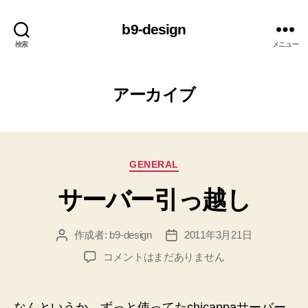
b9-design
検索
メニュー
アーカイブ
カ
GENERAL
テ
サーバー引っ越し
ゴ
リ
ー
作成者:
b9-design
2011年3月21日
投
投
稿
稿
サ
コメントはまだありません
者
日
ー
バ
ー
なんというか、ずっと使ってたchicappaサーバー