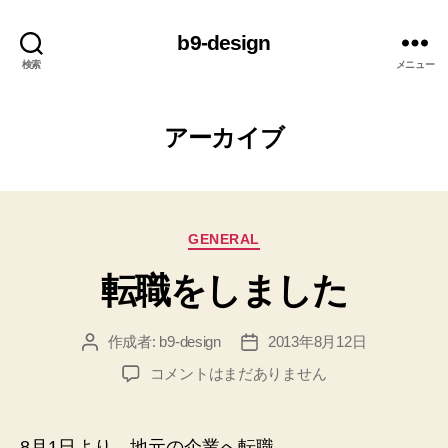
b9-design
検索
メニュー
アーカイブ
カ
GENERAL
テ
転職をしました
ゴ
リ
ー
作成者:
b9-design
2013年8月12日
投
投
稿
稿
転
コメントはまだありません
者
日
職
を
し
8月1日より、地元の企業へ転職。