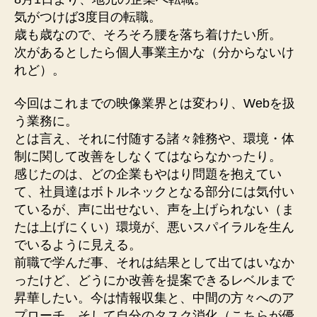
ま
気がつけば3度目の転職。
し
歳も歳なので、そろそろ腰を落ち着けたい所。
た
次があるとしたら個人事業主かな（分からないけ
へ
れど）。
の
今回はこれまでの映像業界とは変わり、Webを扱
う業務に。
とは言え、それに付随する諸々雑務や、環境・体
制に関して改善をしなくてはならなかったり。
感じたのは、どの企業もやはり問題を抱えてい
て、社員達はボトルネックとなる部分には気付い
ているが、声に出せない、声を上げられない（ま
たは上げにくい）環境が、悪いスパイラルを生ん
でいるように見える。
前職で学んだ事、それは結果として出てはいなか
ったけど、どうにか改善を提案できるレベルまで
昇華したい。今は情報収集と、中間の方々へのア
プローチ、そして自分のタスク消化（こちらが優