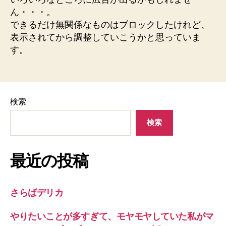
み
ん・・・。
ま
できるだけ無関係なものはブロックしたけれど、
し
表示されてから調整していこうかと思っていま
た。
す。
へ
の
検索
検索
最近の投稿
さらばデリカ
やりたいことが多すぎて、モヤモヤしていた私がマ