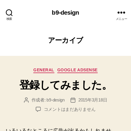
b9-design
検索
メニュー
アーカイブ
カ
GENERAL
GOOGLE ADSENSE
テ
登録してみました。
ゴ
リ
ー
作成者:
b9-design
2015年3月18日
投
投
稿
稿
登
コメントはまだありません
者
日
録
し
て
いろいろなところに広告が出るかもしれませ