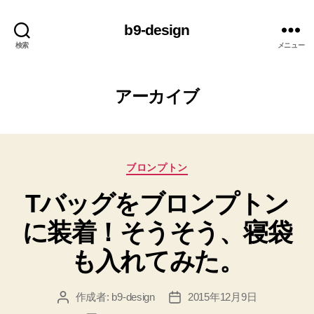
b9-design
検索
メニュー
アーカイブ
カ
ブロンプトン
テ
Tバッグをブロンプトン
ゴ
リ
に装着！そうそう、寝袋
ー
も入れてみた。
作成者:
b9-design
2015年12月9日
投
投
稿
稿