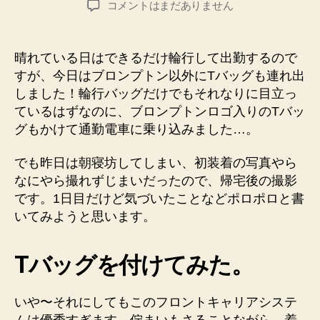
T
コメントはまだありません
者
日
バ
ッ
グ
晴れている日はできるだけ輪行して出勤するので
を
すが、今日はブロンプトン以外にTバッグも連れ出
ブ
しました！輪行バッグだけでもそれなりに目立っ
ロ
ているはずなのに、ブロンプトンロゴ入りのTバッ
ン
グもかけて通勤電車に乗り込みました…。
プ
ト
ン
でも昨日は朝寝坊してしまい、初装着の写真やら
に
なにやら撮れずじまいだったので、帰宅後の撮影
装
です。1日目だけど気づいたことなどポロポロと書
着！
いてみようと思います。
そ
う
そ
Tバッグを付けてみた。
う、
寝
いや〜それにしてもこのフロントキャリアシステ
袋
も