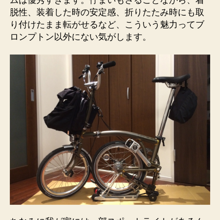
ムは優秀すぎます。佇まいもさることながら、着
入
脱性、装着した時の安定感、折りたたみ時にも取
れ
り付けたまま転がせるなど、こういう魅力ってブ
て
ロンプトン以外にない気がします。
み
た。
へ
の