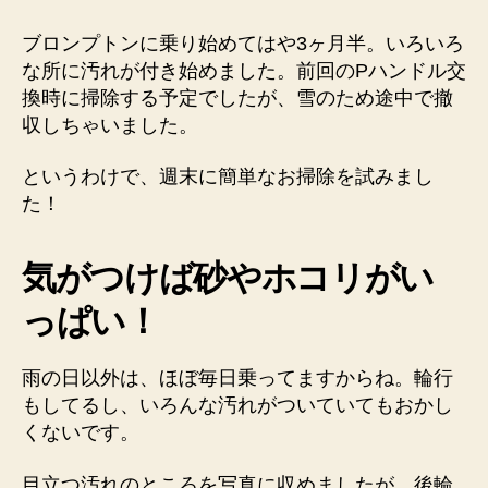
ン
プ
ブロンプトンに乗り始めてはや3ヶ月半。いろいろ
ト
な所に汚れが付き始めました。前回のPハンドル交
ン
換時に掃除する予定でしたが、雪のため途中で撤
を
収しちゃいました。
簡
単
というわけで、週末に簡単なお掃除を試みまし
お
掃
た！
除！
へ
気がつけば砂やホコリがい
の
っぱい！
雨の日以外は、ほぼ毎日乗ってますからね。輪行
もしてるし、いろんな汚れがついていてもおかし
くないです。
目立つ汚れのところを写真に収めましたが、後輪