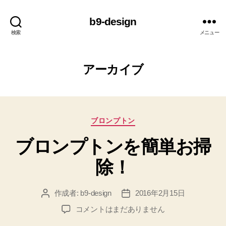
b9-design
検索
メニュー
アーカイブ
カ
ブロンプトン
テ
ブロンプトンを簡単お掃
ゴ
リ
除！
ー
作成者:
b9-design
2016年2月15日
投
投
稿
稿
ブ
コメントはまだありません
者
日
ロ